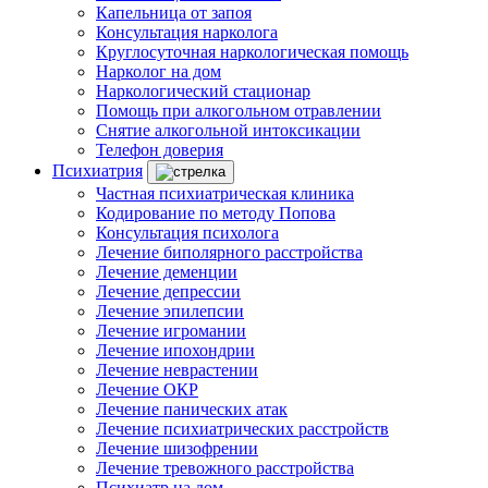
Капельница от запоя
Консультация нарколога
Круглосуточная наркологическая помощь
Нарколог на дом
Наркологический стационар
Помощь при алкогольном отравлении
Снятие алкогольной интоксикации
Телефон доверия
Психиатрия
Частная психиатрическая клиника
Кодирование по методу Попова
Консультация психолога
Лечение биполярного расстройства
Лечение деменции
Лечение депрессии
Лечение эпилепсии
Лечение игромании
Лечение ипохондрии
Лечение неврастении
Лечение ОКР
Лечение панических атак
Лечение психиатрических расстройств
Лечение шизофрении
Лечение тревожного расстройства
Психиатр на дом