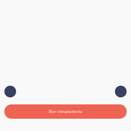
Главный врач, терапевт, высшая
Должность:
категория
19 лет
Стаж:
Все специалисты