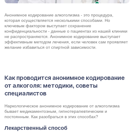
Анонимное кодирование алкоголизма - это процедура,
которая осуществляется несколькими способами. Но
ключевым фактором выступает сохранение
конфиденциальности - данные о пациентах из нашей клиники
не распространяются. Анонимное кодирование выступает
эффективным методом лечения, если человек сам проявляет
желание избавиться от спиртной зависимости.
Как проводится анонимное кодирование
от алкоголя: методики, советы
Задать вопрос
специалистов
Задайте свой вопрос и мы ответим вам
Наркологическое анонимное кодирование от алкоголизма
Бесплатная консультация
бывает медикаментозным, гипнотерапевтическим и
постоянным. Как разобраться в этих способах?
Оставьте данные и мы вам перезвоним!
Поиск по сайту
Лекарственный способ
Выбор города