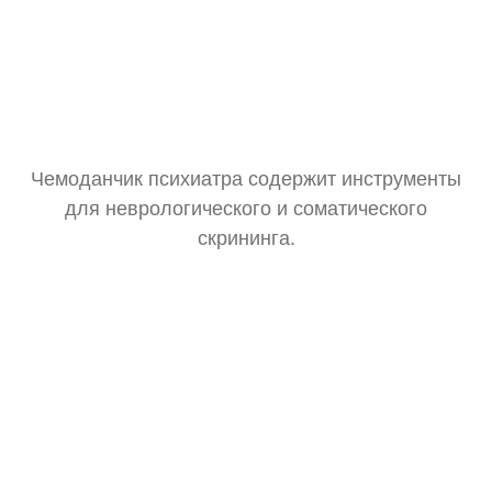
Чемоданчик психиатра содержит инструменты
для неврологического и соматического
скрининга.
Тонометр
Замер давления для оценки общего состояния.
Стетоскоп
Базовая аускультация перед выпиской рецептов.