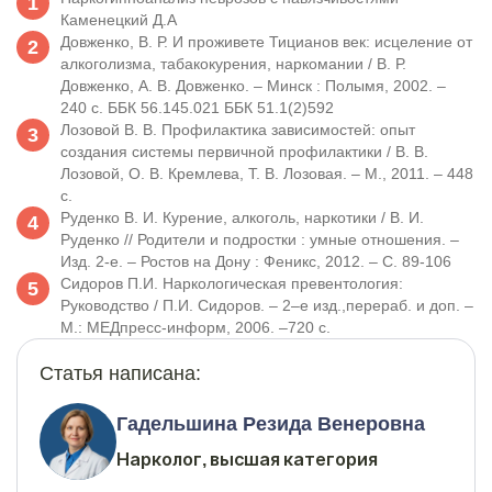
Каменецкий Д.А
Довженко, В. Р. И проживете Тицианов век: исцеление от
алкоголизма, табакокурения, наркомании / В. Р.
Довженко, А. В. Довженко. – Минск : Полымя, 2002. –
240 с. ББК 56.145.021 ББК 51.1(2)592
Лозовой В. В. Профилактика зависимостей: опыт
создания системы первичной профилактики / В. В.
Лозовой, О. В. Кремлева, Т. В. Лозовая. – М., 2011. – 448
с.
Руденко В. И. Курение, алкоголь, наркотики / В. И.
Руденко // Родители и подростки : умные отношения. –
Изд. 2-е. – Ростов на Дону : Феникс, 2012. – С. 89-106
Сидоров П.И. Наркологическая превентология:
Руководство / П.И. Сидоров. – 2–е изд.,перераб. и доп. –
М.: МЕДпресс-информ, 2006. –720 с.
Статья написана:
Гадельшина Резида Венеровна
Нарколог, высшая категория