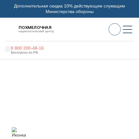
Дополнительная скидка 10% действующим служащим
Министерства обороны
ПОХМЕЛОЧНАЯ
наркологический центр
8 800 200-48-16
Бесплатно по РФ
Алкоголизм
Главная
Услуги
Анонимное кодирование
Наркомания
Наркология
Анонимное кодирование в
Кумертау
Психиатрия
Реабилитация
Цены
О нас