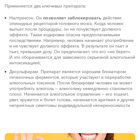
Применяется два ключевых препарата:
Налтрексон. Он
позволяет заблокировать
действие
Результаты поиска (0)
опиоидных рецепторов головного мозга. Когда человек
Нажимая кнопку я соглашаюсь с
политикой конфиденциальности
выпьет после процедуры, он не почувствует должного
и
пользовательским соглашением
эффекта. Такая кодировка опасна предполагаемыми
последствиями. Например, человек начинает употребление
Вызвать специалиста
Нажимая кнопку я соглашаюсь с
политикой конфиденциальности
и не чувствует должного эффекта. В результате он пьет и
и
пользовательским соглашением
пьет, превышая дозу. Он предполагает, что его «не берет».
И это оборачивается для зависимого серьезной алкогольной
Отправить
интоксикацией;
Дисульфирам. Препарат является хорошим блокатором
печеночных ферментов, которые участвуют в переработке
алкогольных токсинов. После блокировки человек не может
употреблять алкоголь – алкоголику немедленно становится
плохо. Начинается алкогольное отравление – его тошнит,
рвет, кружится и болит голова, начинается аритмия и другие
неприятные симптомы индивидуальной непереносимости.