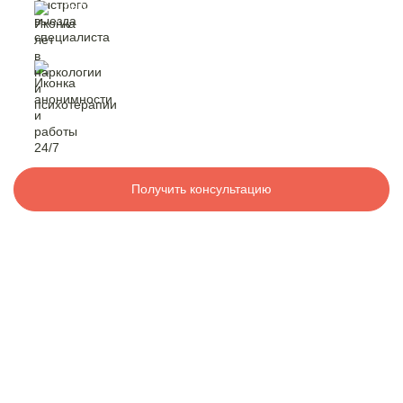
быстрый выезд
специалиста
Контакты
лет в наркологии
и психотерапии
8 800 200-48-16
Бесплатно по РФ
анонимность
и работа 24/7
Вызвать специалиста
Получить консультацию
ООО «Медицинская компания «Наркологический центр»
г. Кумертау, ул. Горького, 28,
Электронная почта:
info@mk-narkolog-centr