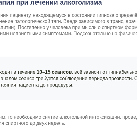
рапия при лечении алкоголизма
ения пациенту, находящемуся в состоянии гипноза определ
ение патологической тяги. Введя зависимого в транс, врач
аспитии). Постепенно у человека при мысли о спиртном фо
гими неприятными симптомами. Подсознательно на физичес
ходит в течение
10–15 сеансов
, всё зависит от гипнабель
началом сеанса требуется соблюдение периода трезвости. О
стояния пациента до процедуры.
ям, то необходимо снятие алкогольной интоксикации, пров
я спиртного до двух недель.