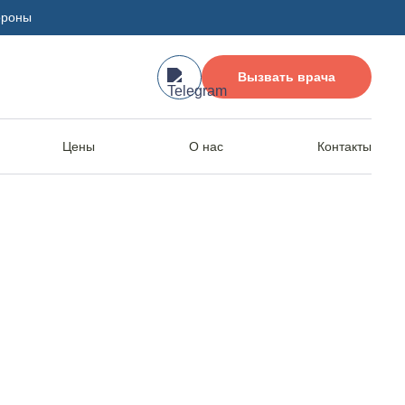
ороны
Вызвать врача
Цены
О нас
Контакты
т алкоголизма
ова в Кумертау