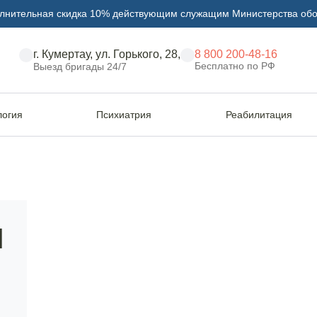
лнительная скидка 10% действующим служащим Министерства об
г. Кумертау, ул. Горького, 28,
8 800 200-48-16
Бесплатно по РФ
Выезд бригады 24/7
логия
Психиатрия
Реабилитация
 по методу Попова
Кодирование о
Я
по методу Поп
14 лет опыта в наркологии и психотерапии