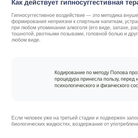
Как действует гипносуггестивная те
Гипносуггестивное воздействие — это методика внуш
формирования неприязни к спиртным напиткам, устран
при любом упоминании алкоголя (его виде, запахе, р
тошнотой, рвотными позывами, головной болью и дру
любом виде.
Кодирование по методу Попова про
процедура принесла пользу, перед 
психологического и физического со
Если человек уже на третьей стадии и подвержен запо
биологических жидкостях, воздержание от употреблени