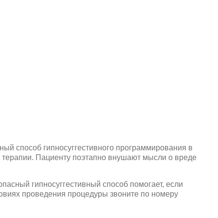
ный способ гипносуггестивного программирования в
й терапии. Пациенту поэтапно внушают мысли о вреде
опасный гипносуггестивный способ помогает, если
ловиях проведения процедуры звоните по номеру