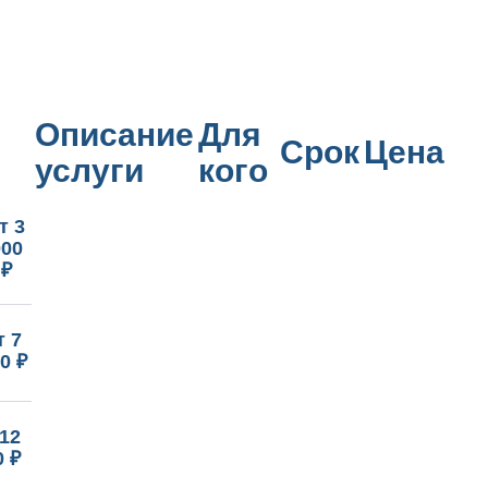
Описание
Для
Срок
Цена
услуги
кого
т 3
000
₽
т 7
0 ₽
 12
0 ₽