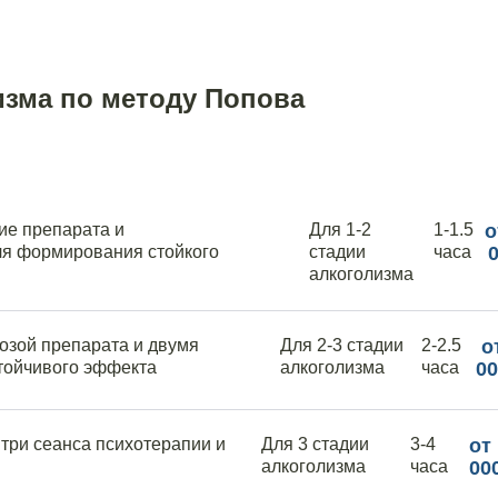
изма по методу Попова
ие препарата и
Для 1-2
1-1.5
о
ля формирования стойкого
стадии
часа
алкоголизма
озой препарата и двумя
Для 2-3 стадии
2-2.5
о
тойчивого эффекта
алкоголизма
часа
00
три сеанса психотерапии и
Для 3 стадии
3-4
от
алкоголизма
часа
00