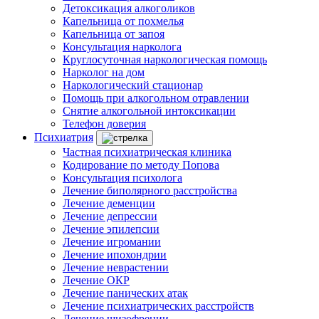
Детоксикация алкоголиков
Капельница от похмелья
Капельница от запоя
Консультация нарколога
Круглосуточная наркологическая помощь
Нарколог на дом
Наркологический стационар
Помощь при алкогольном отравлении
Снятие алкогольной интоксикации
Телефон доверия
Психиатрия
Частная психиатрическая клиника
Кодирование по методу Попова
Консультация психолога
Лечение биполярного расстройства
Лечение деменции
Лечение депрессии
Лечение эпилепсии
Лечение игромании
Лечение ипохондрии
Лечение неврастении
Лечение ОКР
Лечение панических атак
Лечение психиатрических расстройств
Лечение шизофрении