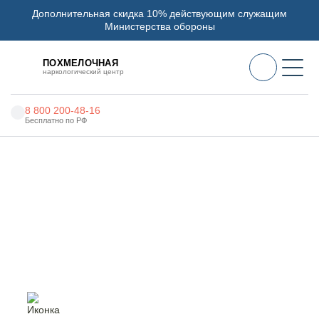
Дополнительная скидка 10% действующим служащим
Министерства обороны
ПОХМЕЛОЧНАЯ
наркологический центр
8 800 200-48-16
Бесплатно по РФ
Алкоголизм
Главная
Услуги
Частная психиатрическая клиника
Наркомания
Наркология
Частная психиатрическая
клиника в Кумертау
Психиатрия
Реабилитация
Цены
О нас