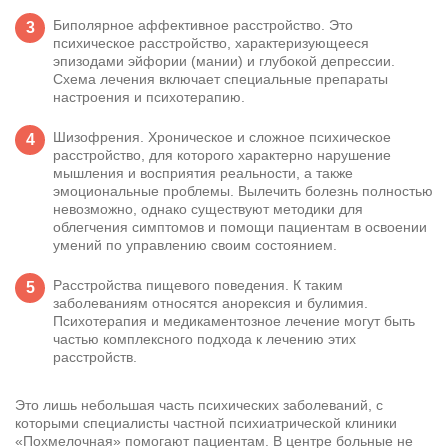
Биполярное аффективное расстройство. Это
психическое расстройство, характеризующееся
эпизодами эйфории (мании) и глубокой депрессии.
Схема лечения включает специальные препараты
настроения и психотерапию.
Шизофрения. Хроническое и сложное психическое
расстройство, для которого характерно нарушение
мышления и восприятия реальности, а также
эмоциональные проблемы. Вылечить болезнь полностью
невозможно, однако существуют методики для
облегчения симптомов и помощи пациентам в освоении
умений по управлению своим состоянием.
Расстройства пищевого поведения. К таким
заболеваниям относятся анорексия и булимия.
Задать вопрос
Психотерапия и медикаментозное лечение могут быть
Задайте свой вопрос и мы ответим вам
частью комплексного подхода к лечению этих
расстройств.
Бесплатная консультация
Оставьте данные и мы вам перезвоним!
Это лишь небольшая часть психических заболеваний, с
которыми специалисты частной психиатрической клиники
Поиск по сайту
Выбор города
«Похмелочная» помогают пациентам. В центре больные не