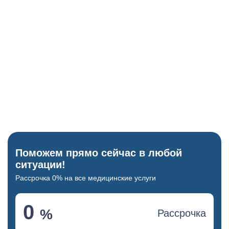
ЭКГ-аппарат
Проверка сердца перед назначением психотропов.
Когнитивные тесты
Блиц-опрос для проверки памяти и ориентации.
Поможем прямо сейчас в любой
ситуации!
Рассрочка 0% на все медицинские услуги
0
%
Рассрочка