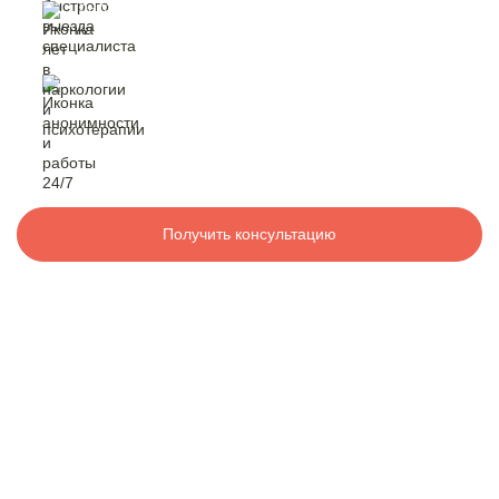
быстрый выезд
специалиста
Контакты
лет в наркологии
и психотерапии
8 800 200-48-16
Бесплатно по РФ
анонимность
и работа 24/7
Вызвать специалиста
Получить консультацию
ООО «Медицинская компания «Наркологический центр»
г. Кумертау, ул. Горького, 28,
Электронная почта:
info@mk-narkolog-centr