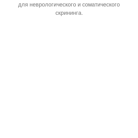
для неврологического и соматического
скрининга.
Тонометр
Замер давления для оценки общего состояния.
Стетоскоп
Базовая аускультация перед выпиской рецептов.
Зрачковый фонарик
Тест реакции зрачков на свет.
Глюкометр
Исключение скачков сахара как причины бреда.