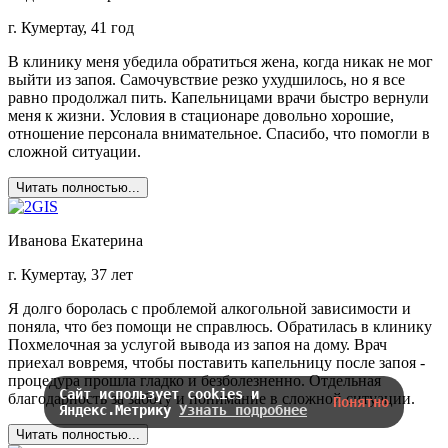
г. Кумертау, 41 год
В клинику меня убедила обратиться жена, когда никак не мог
выйти из запоя. Самочувствие резко ухудшилось, но я все
равно продолжал пить. Капельницами врачи быстро вернули
меня к жизни. Условия в стационаре довольно хорошие,
отношение персонала внимательное. Спасибо, что помогли в
сложной ситуации.
Читать полностью...
Иванова Екатерина
г. Кумертау, 37 лет
Я долго боролась с проблемой алкогольной зависимости и
поняла, что без помощи не справлюсь. Обратилась в клинику
Похмелочная за услугой вывода из запоя на дому. Врач
приехал вовремя, чтобы поставить капельницу после запоя -
процедура прошла гладко и безболезненно. Отдельная
Сайт использует cookies и
благодарность за заботу и понимание в сложной ситуации.
Понятно
Яндекс.Метрику
Узнать подробнее
Читать полностью...