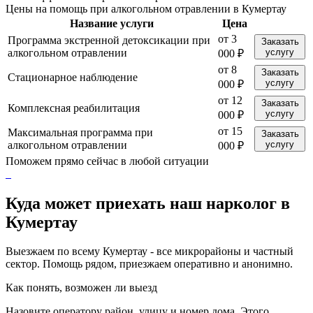
Цены на помощь при алкогольном отравлении в Кумертау
Название услуги
Цена
от 3
Программа экстренной детоксикации при
Заказать
алкогольном отравлении
услугу
000 ₽
от 8
Заказать
Стационарное наблюдение
услугу
000 ₽
от 12
Заказать
Комплексная реабилитация
услугу
000 ₽
от 15
Максимальная программа при
Заказать
алкогольном отравлении
услугу
000 ₽
Поможем прямо сейчас в любой ситуации
Куда может приехать наш нарколог в
Кумертау
Выезжаем по всему Кумертау - все микрорайоны и частный
сектор. Помощь рядом, приезжаем оперативно и анонимно.
Как понять, возможен ли выезд
Назовите оператору район, улицу и номер дома. Этого