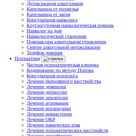
Детоксикация алкоголиков
Капельница от похмелья
Капельница от запоя
Консультация нарколога
Круглосуточная наркологическая помощь
Нарколог на дом
Наркологический стационар
Помощь при алкогольном отравлении
Снятие алкогольной интоксикации
Телефон доверия
Психиатрия
Частная психиатрическая клиника
Кодирование по методу Попова
Консультация психолога
Лечение биполярного расстройства
Лечение деменции
Лечение депрессии
Лечение эпилепсии
Лечение игромании
Лечение ипохондрии
Лечение неврастении
Лечение ОКР
Лечение панических атак
Лечение психиатрических расстройств
Лечение шизофрении